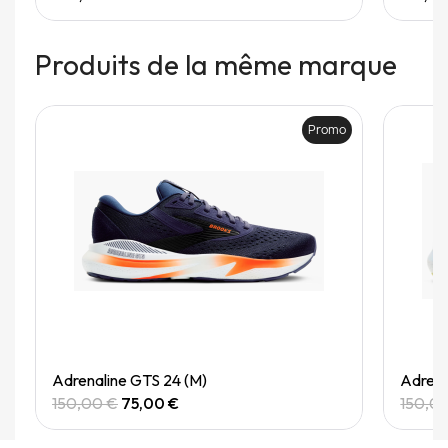
Produits de la même marque
Promo
Quick View
Adrenaline GTS 24 (M)
Adrena
150,00 €
75,00 €
150,0