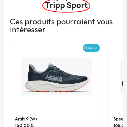
Tripp Sport
Ces produits pourraient vous
intéresser
Nouveau
Quick View
Arahi 9 (W)
Speedg
160,00 €
165,0