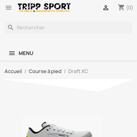
shopping_cart


(0)
search
MENU
Accueil
Course à pied
Draft XC