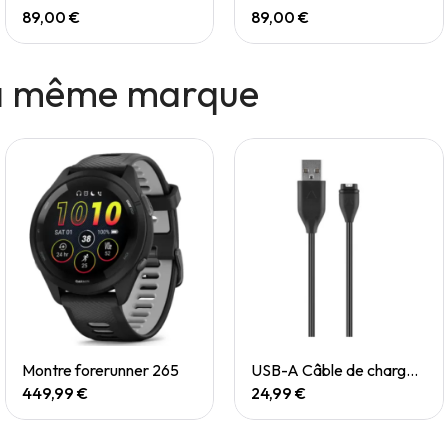
89,00 €
89,00 €
la même marque
Quick View
Quick View
Montre forerunner 265
USB-A Câble de chargement/de données
449,99 €
24,99 €