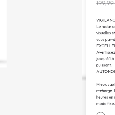
199,99
VIGILAN
Le radar a
visuelles 
vous par-d
EXCELLEN
Avertissez
jusqu'à 1,6
puissant.
AUTONOM
Mieux vaut
recharge. 
heures en 
mode fixe.