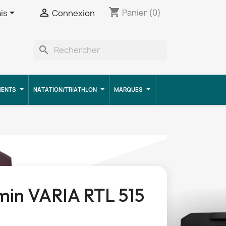
shopping_cart


Panier
(0)
is
Connexion
search
MENTS
NATATION/TRIATHLON
MARQUES
in VARIA RTL 515