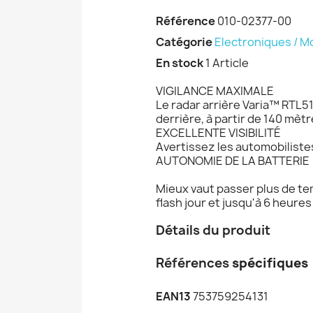
Référence
010-02377-00
Catégorie
Electroniques / M
En stock
1 Article
VIGILANCE MAXIMALE
Le radar arrière Varia™ RTL51
derrière, à partir de 140 mètr
EXCELLENTE VISIBILITÉ
Avertissez les automobilistes
AUTONOMIE DE LA BATTERIE
Mieux vaut passer plus de te
flash jour et jusqu'à 6 heures
Détails du produit
Références
spécifiques
EAN13
753759254131