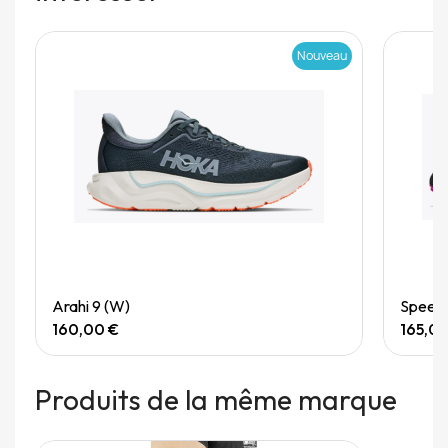
Nouveau
Quick View
Arahi 9 (W)
Speedg
160,00 €
165,0
Produits de la même marque