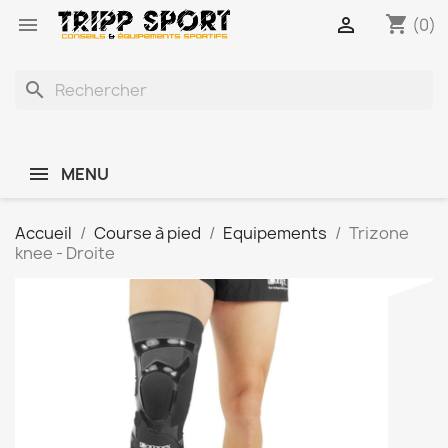
shopping_cart


(0)
search
MENU
Accueil
Course à pied
Equipements
Trizone
knee - Droite