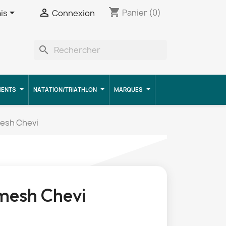
shopping_cart


Panier
(0)
is
Connexion
search
MENTS
NATATION/TRIATHLON
MARQUES
esh Chevi
mesh Chevi