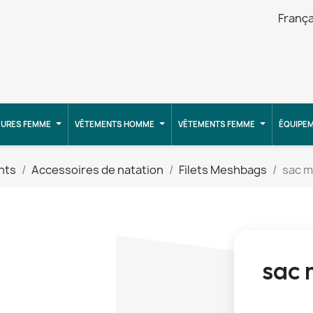
França
URES FEMME
VÊTEMENTS HOMME
VÊTEMENTS FEMME
ÉQUIPE
nts
Accessoires de natation
Filets Meshbags
sac m
sac 