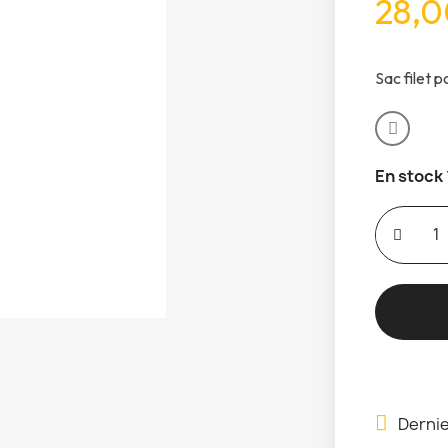
28,0
Sac filet p
En stock
Dernie