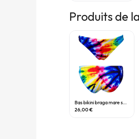
Produits de 
Quick View
Quick View
Bas bikini braga mare mex brows
Bas bikini braga mare swirl
22,00 €
26,00 €