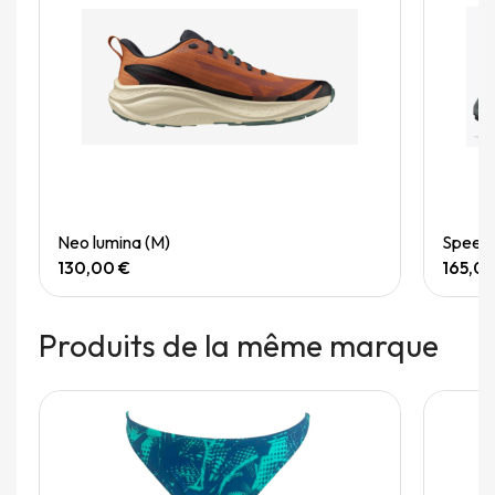
Quick View
Neo lumina (M)
Speedg
130,00 €
165,0
Produits de la même marque