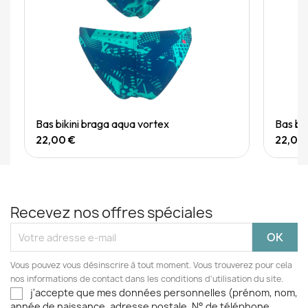
Quick View
Bas bikini braga aqua vortex
Bas bi
22,00 €
22,00
Recevez nos offres spéciales
Vous pouvez vous désinscrire à tout moment. Vous trouverez pour cela
nos informations de contact dans les conditions d'utilisation du site.
j'accepte que mes données personnelles (prénom, nom,
année de naissance, adresse postale, N° de téléphone,