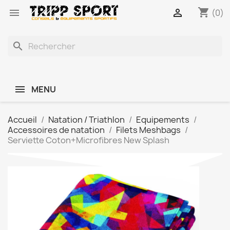
shopping_cart


(0)
search
MENU
Accueil
Natation / Triathlon
Equipements
Accessoires de natation
Filets Meshbags
Serviette Coton+Microfibres New Splash