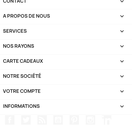
CONTACT

A PROPOS DE NOUS

SERVICES

NOS RAYONS

CARTE CADEAUX

NOTRE SOCIÉTÉ

VOTRE COMPTE

INFORMATIONS
keyboard_arrow_down
Facebook
Twitter
Rss
YouTube
Pinterest
Instagram
LinkedIn