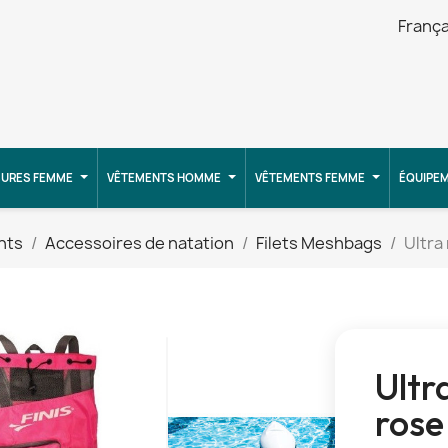
França
URES FEMME
VÊTEMENTS HOMME
VÊTEMENTS FEMME
ÉQUIPE
nts
Accessoires de natation
Filets Meshbags
Ultra
Ultr
rose