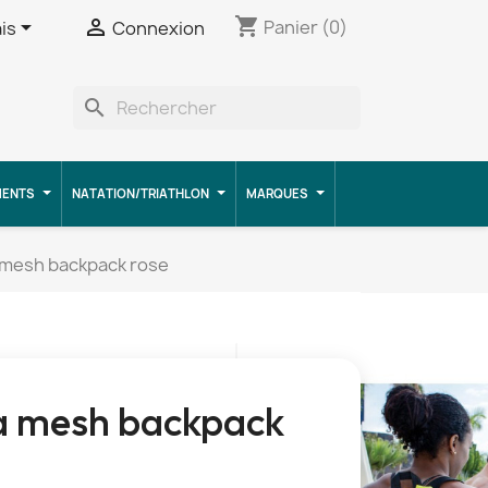
shopping_cart


Panier
(0)
is
Connexion
search
MENTS
NATATION/TRIATHLON
MARQUES
 mesh backpack rose
a mesh backpack