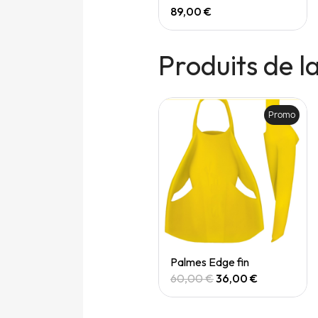
165,00 €
89,00 €
Produits de 
Promo
Promo
Quick View
Quick View
Palmes - Z2 Gold
Palmes Edge fin
58,00 €
34,80 €
60,00 €
36,00 €