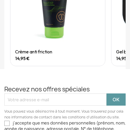
Quick View
Crème anti friction
Gel bo
14,95 €
14,95 
Recevez nos offres spéciales
Vous pouvez vous désinscrire à tout moment. Vous trouverez pour cela
nos informations de contact dans les conditions d'utilisation du site.
j'accepte que mes données personnelles (prénom, nom,
année de naissance, adresse postale, N° de téléphone,