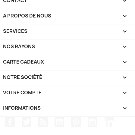
CONTACT

A PROPOS DE NOUS

SERVICES

NOS RAYONS

CARTE CADEAUX

NOTRE SOCIÉTÉ

VOTRE COMPTE

INFORMATIONS
keyboard_arrow_down
Facebook
Twitter
Rss
YouTube
Pinterest
Instagram
LinkedIn