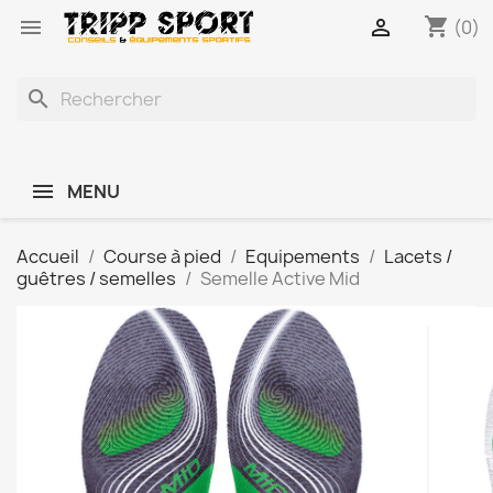
shopping_cart


(0)
search
MENU
Accueil
Course à pied
Equipements
Lacets /
guêtres / semelles
Semelle Active Mid