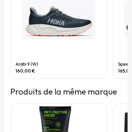
Quick View
Arahi 9 (W)
Speedg
160,00 €
165,0
Produits de la même marque