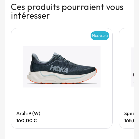
Ces produits pourraient vous
intéresser
Nouveau
Quick View
Arahi 9 (W)
Speedg
160,00 €
165,0