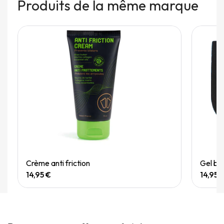
Produits de la même marque
Quick View
Crème anti friction
Gel bo
14,95 €
14,95 