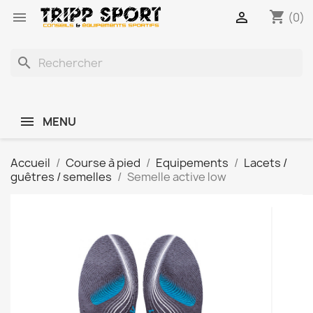
shopping_cart


(0)
search
MENU
Accueil
Course à pied
Equipements
Lacets /
guêtres / semelles
Semelle active low