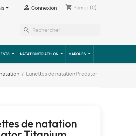
shopping_cart


Panier
(0)
is
Connexion
search
MENTS
NATATION/TRIATHLON
MARQUES
natation
Lunettes de natation Predator
ttes de natation
ator Titanium