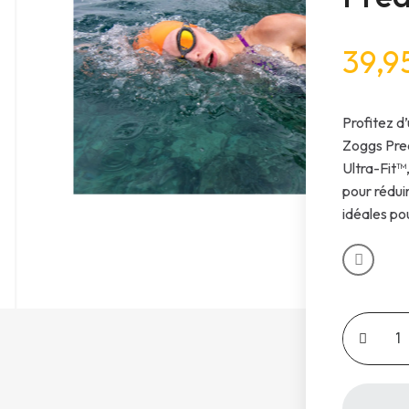
39,9
Profitez d
Zoggs Pre
Ultra-Fit™
pour rédui
idéales po