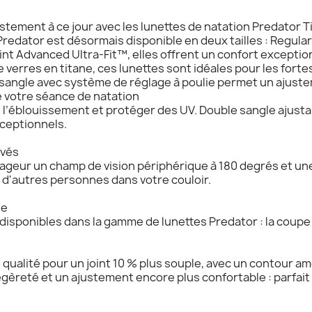
stement à ce jour avec les lunettes de natation Predator
edator est désormais disponible en deux tailles : Regular P
nt Advanced Ultra-Fit™, elles offrent un confort exception
 verres en titane, ces lunettes sont idéales pour les forte
e sangle avec système de réglage à poulie permet un ajust
 votre séance de natation
 l’éblouissement et protéger des UV. Double sangle ajustab
xceptionnels.
rvés
ageur un champ de vision périphérique à 180 degrés et une c
 d'autres personnes dans votre couloir.
te
 disponibles dans la gamme de lunettes Predator : la coupe
 qualité pour un joint 10 % plus souple, avec un contour a
légèreté et un ajustement encore plus confortable : parfai