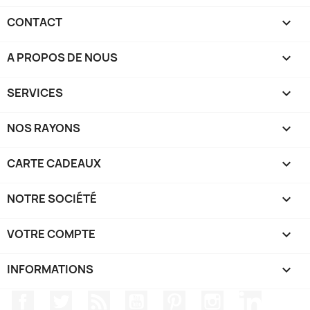
CONTACT

A PROPOS DE NOUS

SERVICES

NOS RAYONS

CARTE CADEAUX

NOTRE SOCIÉTÉ

VOTRE COMPTE

INFORMATIONS
keyboard_arrow_down
Facebook
Twitter
Rss
YouTube
Pinterest
Instagram
LinkedIn