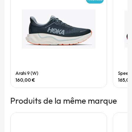
Quick View
Arahi 9 (W)
Speedg
160,00 €
165,0
Produits de la même marque