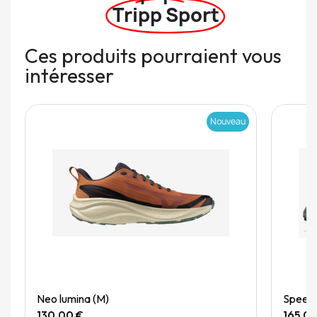
Tripp Sport
Ces produits pourraient vous
intéresser
Nouveau
Quick View
Neo lumina (M)
Speedg
130,00 €
165,0