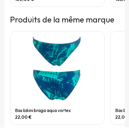
Produits de la même marque
Quick View
Bas bikini braga aqua vortex
Bas bi
22,00 €
22,00