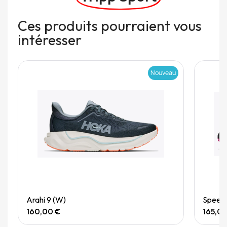
Ces produits pourraient vous
intéresser
Nouveau
Quick View
Arahi 9 (W)
Speedg
160,00 €
165,0