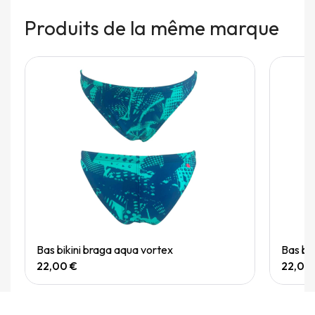
Produits de la même marque
Quick View
Bas bikini braga aqua vortex
Bas bi
22,00 €
22,00