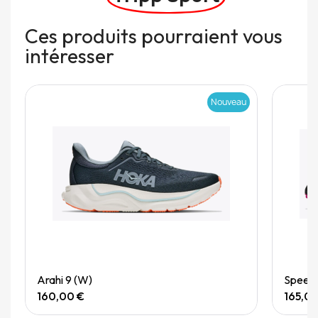
Ces produits pourraient vous
intéresser
Nouveau
Quick View
Arahi 9 (W)
Speedg
160,00 €
165,0