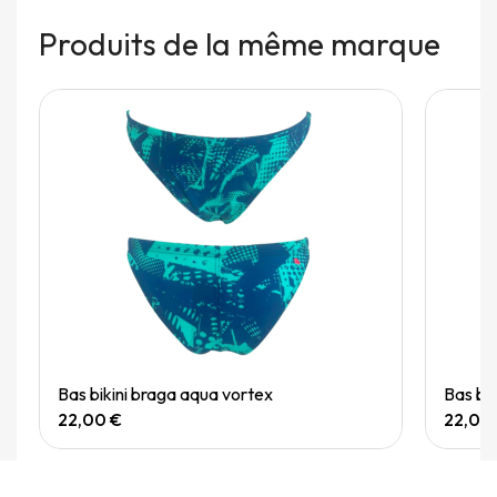
Produits de la même marque
Quick View
Bas bikini braga aqua vortex
Bas bi
22,00 €
22,00