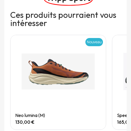
Ces produits pourraient vous
intéresser
Nouveau
Quick View
Neo lumina (M)
Speedg
130,00 €
165,0