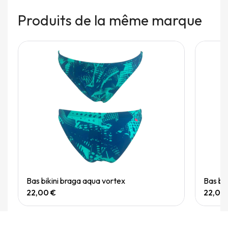
Produits de la même marque
Quick View
Bas bikini braga aqua vortex
Bas bi
22,00 €
22,00