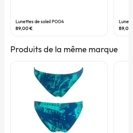
Quick View
Lunettes de soleil P004
Lunett
89,00 €
89,00
Produits de la même marque