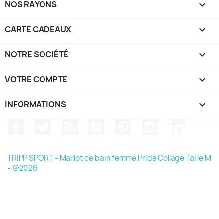
NOS RAYONS

CARTE CADEAUX

NOTRE SOCIÉTÉ

VOTRE COMPTE

INFORMATIONS
keyboard_arrow_down
Facebook
Twitter
Rss
YouTube
Pinterest
Instagram
LinkedIn
TRIPP SPORT - Maillot de bain femme Pride Collage Taille M
- @2026