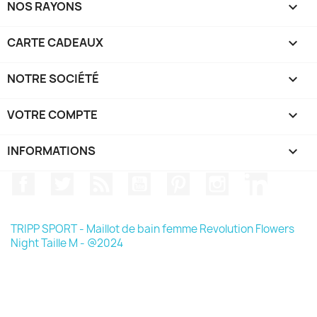
NOS RAYONS

CARTE CADEAUX

NOTRE SOCIÉTÉ

VOTRE COMPTE

INFORMATIONS
keyboard_arrow_down
Facebook
Twitter
Rss
YouTube
Pinterest
Instagram
LinkedIn
TRIPP SPORT - Maillot de bain femme Revolution Flowers
Night Taille M - @2024