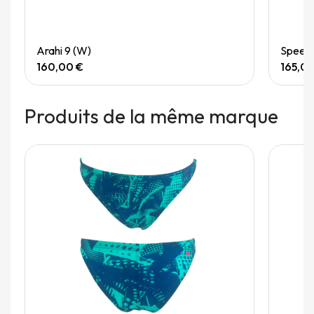
Quick View
Arahi 9 (W)
Speedg
160,00 €
165,0
Produits de la même marque