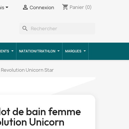
shopping_cart


Panier
(0)
is
Connexion
search
MENTS
NATATION/TRIATHLON
MARQUES
 Revolution Unicorn Star
lot de bain femme
lution Unicorn