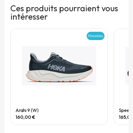
Ces produits pourraient vous
intéresser
Nouveau
Quick View
Arahi 9 (W)
Speedg
160,00 €
165,0