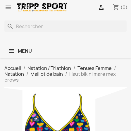
shopping_cart


(0)
search
MENU
Accueil
Natation / Triathlon
Tenues Femme
Natation
Maillot de bain
Haut bikini mare mex
brows