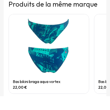
Produits de la même marque
Quick View
Bas bikini braga aqua vortex
Bas bi
22,00 €
22,00