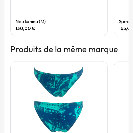
Quick View
Neo lumina (M)
Speedg
130,00 €
165,0
Produits de la même marque