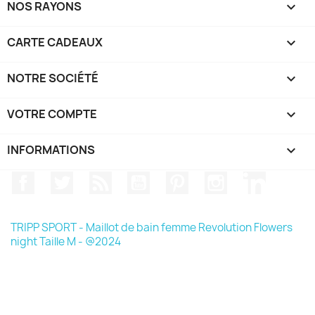
NOS RAYONS

CARTE CADEAUX

NOTRE SOCIÉTÉ

VOTRE COMPTE

INFORMATIONS
keyboard_arrow_down
Facebook
Twitter
Rss
YouTube
Pinterest
Instagram
LinkedIn
TRIPP SPORT - Maillot de bain femme Revolution Flowers
night Taille M - @2024