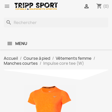
shopping_cart


(0)
search
MENU
Accueil
Course à pied
Vêtements femme
Manches courtes
Impulse core tee (W)