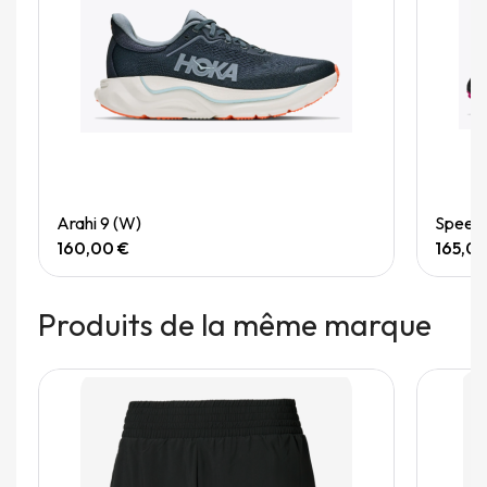
Quick View
Arahi 9 (W)
Speedg
160,00 €
165,0
Produits de la même marque