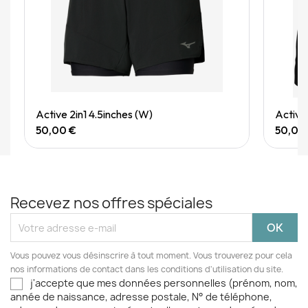
Quick View
Active 2in1 4.5inches (W)
Active
50,00 €
50,00
Recevez nos offres spéciales
Vous pouvez vous désinscrire à tout moment. Vous trouverez pour cela
nos informations de contact dans les conditions d'utilisation du site.
j'accepte que mes données personnelles (prénom, nom,
année de naissance, adresse postale, N° de téléphone,