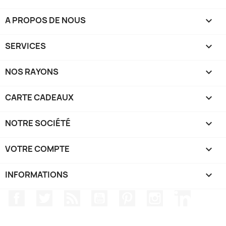
A PROPOS DE NOUS

SERVICES

NOS RAYONS

CARTE CADEAUX

NOTRE SOCIÉTÉ

VOTRE COMPTE

INFORMATIONS
keyboard_arrow_down
Facebook
Twitter
Rss
YouTube
Pinterest
Instagram
LinkedIn