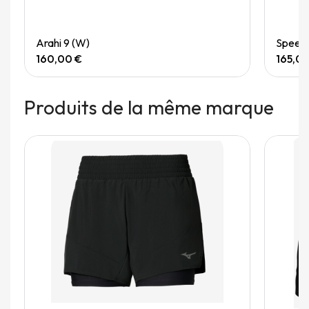
Quick View
Arahi 9 (W)
Speedg
160,00 €
165,0
Produits de la même marque