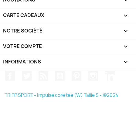

CARTE CADEAUX

NOTRE SOCIÉTÉ

VOTRE COMPTE

INFORMATIONS
keyboard_arrow_down
Facebook
Twitter
Rss
YouTube
Pinterest
Instagram
LinkedIn
TRIPP SPORT - Impulse core tee (W) Taille S - @2024