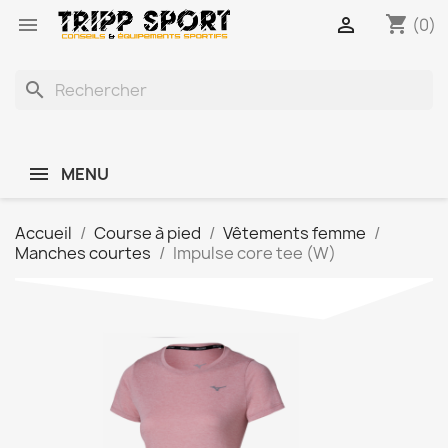
shopping_cart


(0)
search
MENU
Accueil
Course à pied
Vêtements femme
Manches courtes
Impulse core tee (W)