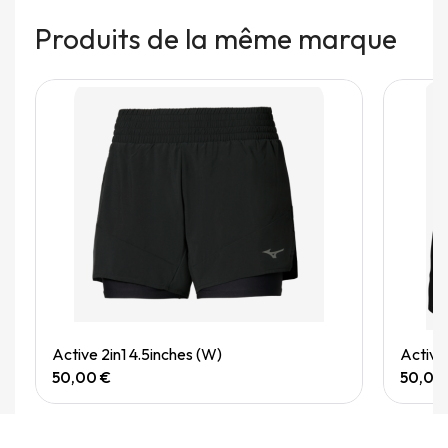
Produits de la même marque
Quick View
Active 2in1 4.5inches (W)
Active
50,00 €
50,00