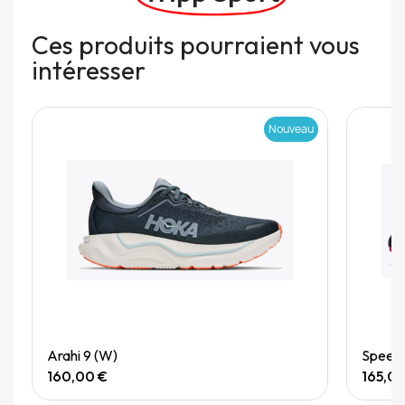
Ces produits pourraient vous
intéresser
Nouveau
Quick View
Arahi 9 (W)
Speedg
160,00 €
165,0