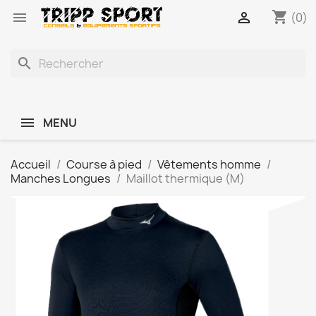
shopping_cart


(0)
search
MENU
Accueil
Course à pied
Vêtements homme
Manches Longues
Maillot thermique (M)