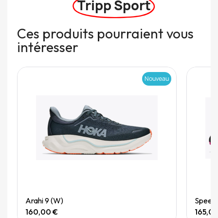
Tripp Sport
Ces produits pourraient vous
intéresser
Nouveau
Quick View
Arahi 9 (W)
Speedg
160,00 €
165,0