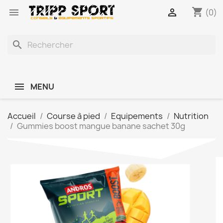
shopping_cart


(0)
search
MENU
Accueil
Course à pied
Equipements
Nutrition
Gummies boost mangue banane sachet 30g