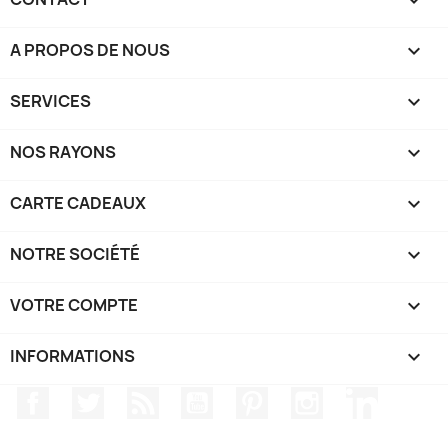

A PROPOS DE NOUS

SERVICES

NOS RAYONS

CARTE CADEAUX

NOTRE SOCIÉTÉ

VOTRE COMPTE

INFORMATIONS
keyboard_arrow_down
Facebook
Twitter
Rss
YouTube
Pinterest
Instagram
LinkedIn