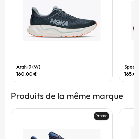
Quick View
Arahi 9 (W)
Speedg
160,00 €
165,0
Produits de la même marque
Promo