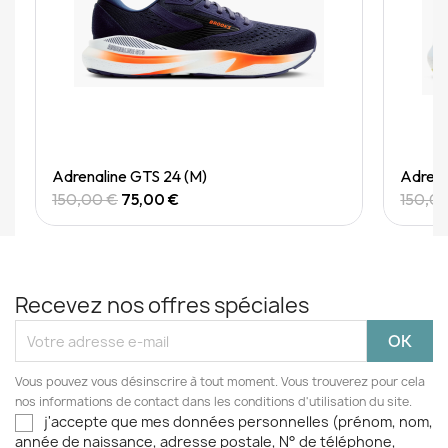
Quick View
Adrenaline GTS 24 (M)
Adrena
150,00 €
75,00 €
150,0
Recevez nos offres spéciales
Vous pouvez vous désinscrire à tout moment. Vous trouverez pour cela
nos informations de contact dans les conditions d'utilisation du site.
j'accepte que mes données personnelles (prénom, nom,
année de naissance, adresse postale, N° de téléphone,