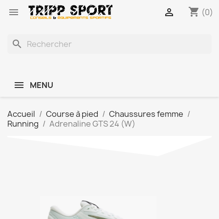
shopping_cart


(0)
search
MENU
Accueil
Course à pied
Chaussures femme
Running
Adrenaline GTS 24 (W)