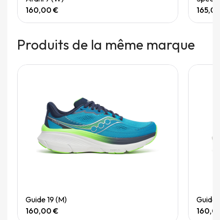
160,00 €
165,0
Produits de la même marque
Rupture de stock
Quick View
Guide 19 (M)
Guide 
160,00 €
160,0