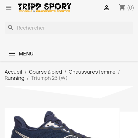
shopping_cart


(0)
search
MENU
Accueil
Course à pied
Chaussures femme
Running
Triumph 23 (W)