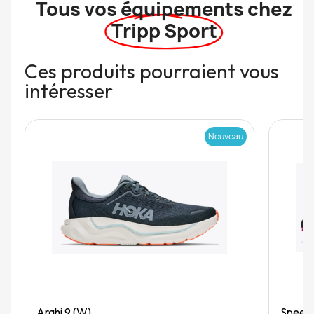
Tous vos équipements chez
Tripp Sport
Ces produits pourraient vous
intéresser
Nouveau
Quick View
Arahi 9 (W)
Speedg