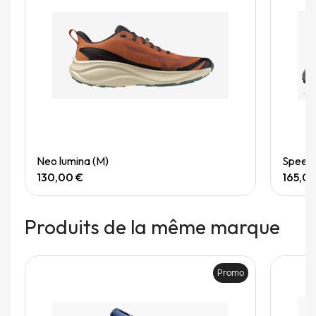
Quick View
Neo lumina (M)
Speedg
130,00 €
165,0
Produits de la même marque
Promo