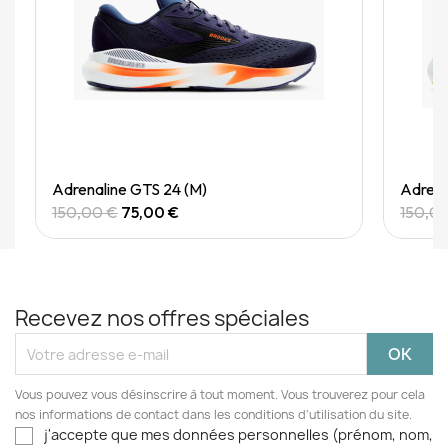
Quick View
Adrenaline GTS 24 (M)
Adrena
150,00 €
75,00 €
150,0
Recevez nos offres spéciales
Vous pouvez vous désinscrire à tout moment. Vous trouverez pour cela
nos informations de contact dans les conditions d'utilisation du site.
j'accepte que mes données personnelles (prénom, nom,