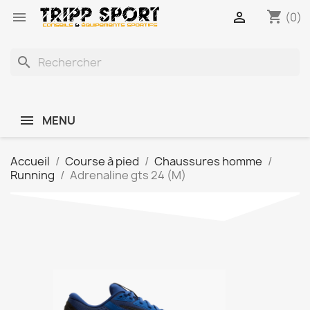
shopping_cart


(0)
search
MENU
Accueil
Course à pied
Chaussures homme
Running
Adrenaline gts 24 (M)