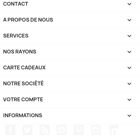
CONTACT

A PROPOS DE NOUS

SERVICES

NOS RAYONS

CARTE CADEAUX

NOTRE SOCIÉTÉ

VOTRE COMPTE

INFORMATIONS
keyboard_arrow_down
Facebook
Twitter
Rss
YouTube
Pinterest
Instagram
LinkedIn