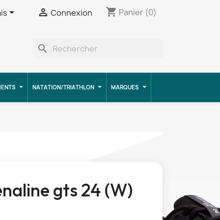
shopping_cart


Panier
(0)
is
Connexion
search
MENTS
NATATION/TRIATHLON
MARQUES
naline gts 24 (W)