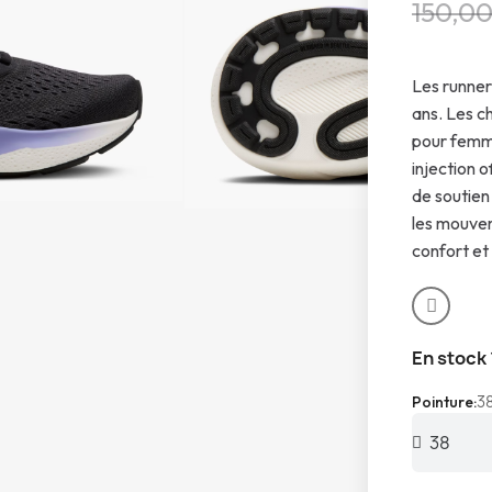
150,00
Les runner
ans. Les c
pour femme
injection 
de soutien
les mouvem
confort et 
En stock
3
Pointure