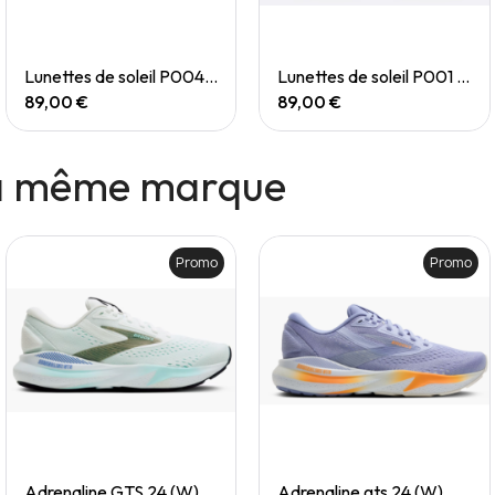
Quick View
Quick View
Lunettes de soleil P004 Small
Lunettes de soleil P001 Small
89,00 €
89,00 €
la même marque
Promo
Promo
Quick View
Quick View
Adrenaline GTS 24 (W)
Adrenaline gts 24 (W)