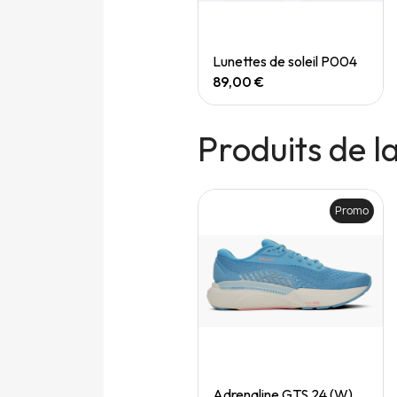
Quick View
Quick View
Speedgoat 7 (M)
Lunettes de soleil P004
165,00 €
89,00 €
Produits de 
Promo
Promo
Quick View
Quick View
Adrenaline gts 24 (M)
Adrenaline GTS 24 (W)