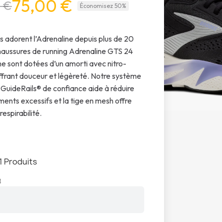
75,00 €
 €
Économisez 50%
s adorent l’Adrenaline depuis plus de 20
haussures de running Adrenaline GTS 24
 sont dotées d’un amorti avec nitro-
offrant douceur et légèreté. Notre système
 GuideRails® de confiance aide à réduire
ents excessifs et la tige en mesh offre
respirabilité.
1 Produits
8