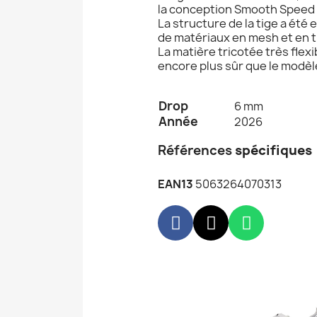
la conception Smooth Speed As
La structure de la tige a é
de matériaux en mesh et en t
La matière tricotée très flex
encore plus sûr que le modèl
Drop
6 mm
Année
2026
Références
spécifiques
EAN13
5063264070313