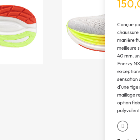
150,
Conçue pou
chaussure 
manière fl
meilleure 
40 mm, un
Enerzy NXT
exceptionn
sensation 
d'une tige
maillage re
option fia
polyvalent