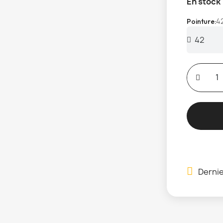
En stock
4
Pointure
Dernie