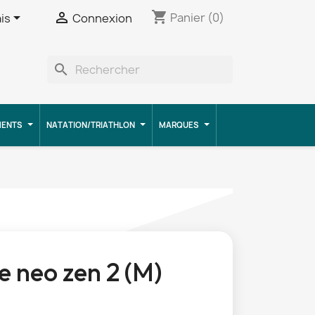
shopping_cart


Panier
(0)
is
Connexion
search
MENTS
NATATION/TRIATHLON
MARQUES
 neo zen 2 (M)