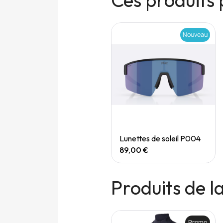
Ces produits 
Nouveau
Nouveau
Quick View
Quick View
Speedgoat 7 (M)
Lunettes de soleil P004
165,00 €
89,00 €
Produits de 
Promo
Promo