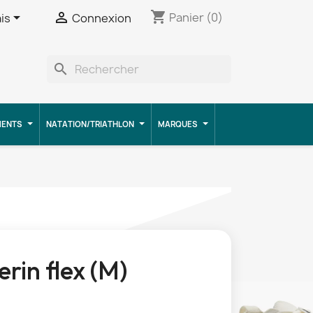
shopping_cart


Panier
(0)
is
Connexion
search
MENTS
NATATION/TRIATHLON
MARQUES
erin flex (M)