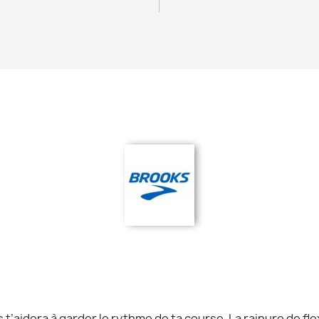
t’aidera à garder le rythme de ta course. La rainure de flex