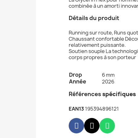
combinée à un amorti innovant,
Détails du produit
Running sur route, Runs quotid
Chaussant confortable Découv
relativement puissante.
Soutien souple La technolog
corps propres à son porteur
Drop
6 mm
Année
2026
Références
spécifiques
EAN13
195394896121