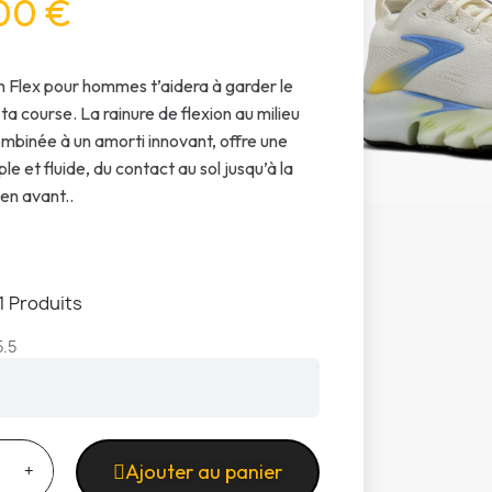
00 €
n Flex pour hommes t’aidera à garder le
ta course. La rainure de flexion au milieu
ombinée à un amorti innovant, offre une
le et fluide, du contact au sol jusqu’à la
 en avant..
1 Produits
5.5
Ajouter au panier