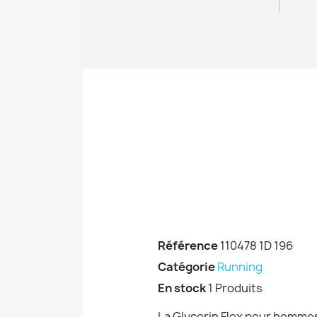
Référence
110478 1D 196
Catégorie
Running
En stock
1 Produits
La Glycerin Flex pour hommes 