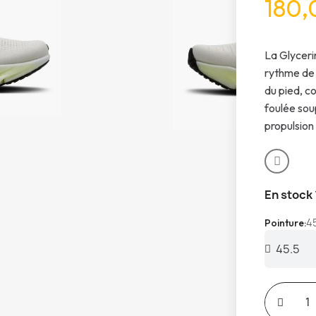
180,
La Glyceri
rythme de 
du pied, c
foulée soup
propulsion
En stock
4
Pointure