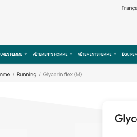
França
URES FEMME
VÊTEMENTS HOMME
VÊTEMENTS FEMME
ÉQUIPE
omme
Running
Glycerin flex (M)
Glyc