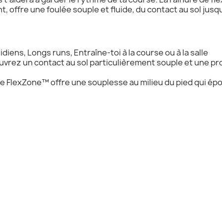
 offre une foulée souple et fluide, du contact au sol jusqu
iens, Longs runs, Entraîne-toi à la course ou à la salle
rez un contact au sol particulièrement souple et une pro
ie FlexZone™ offre une souplesse au milieu du pied qui é