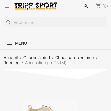
shopping_cart


(0)
search
MENU
Accueil
Course à pied
Chaussures homme
Running
Adrenaline gts 25 (M)