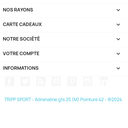
NOS RAYONS

CARTE CADEAUX

NOTRE SOCIÉTÉ

VOTRE COMPTE

INFORMATIONS
keyboard_arrow_down
Facebook
Twitter
Rss
YouTube
Pinterest
Instagram
LinkedIn
TRIPP SPORT - Adrenaline gts 25 (M) Pointure 42 - @2024