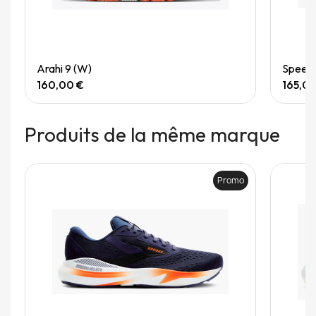
Quick View
Arahi 9 (W)
Speedg
160,00 €
165,0
Produits de la même marque
Promo