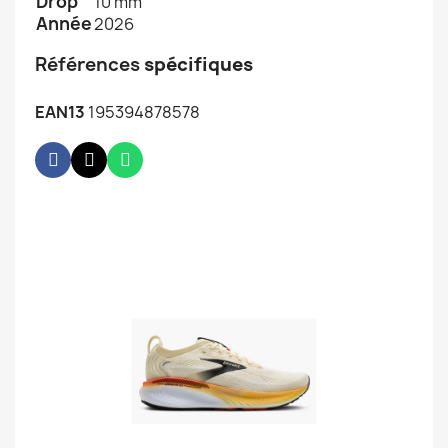
Drop
10 mm
Année
2026
Références
spécifiques
EAN13
195394878578