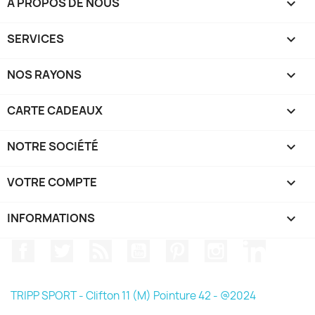
A PROPOS DE NOUS

SERVICES

NOS RAYONS

CARTE CADEAUX

NOTRE SOCIÉTÉ

VOTRE COMPTE

INFORMATIONS
keyboard_arrow_down
Facebook
Twitter
Rss
YouTube
Pinterest
Instagram
LinkedIn
TRIPP SPORT - Clifton 11 (M) Pointure 42 - @2024