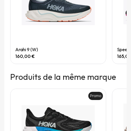
Quick View
Arahi 9 (W)
Speedg
160,00 €
165,0
Produits de la même marque
Promo