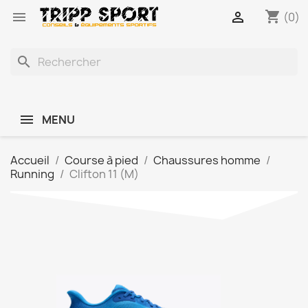
shopping_cart


(0)
search
MENU
Accueil
Course à pied
Chaussures homme
Running
Clifton 11 (M)