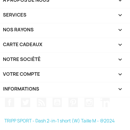
A PROPOS DE NOUS

SERVICES

NOS RAYONS

CARTE CADEAUX

NOTRE SOCIÉTÉ

VOTRE COMPTE

INFORMATIONS
keyboard_arrow_down
Facebook
Twitter
Rss
YouTube
Pinterest
Instagram
LinkedIn
TRIPP SPORT - Dash 2-in-1 short (W) Taille M - @2024