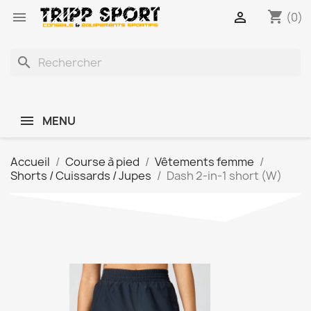
shopping_cart


(0)
search
MENU
Accueil
Course à pied
Vêtements femme
Shorts / Cuissards / Jupes
Dash 2-in-1 short (W)