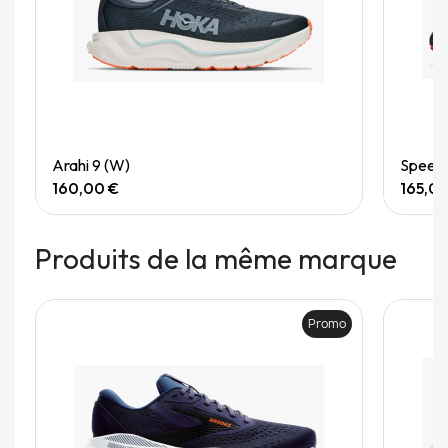
Quick View
Arahi 9 (W)
Speedg
160,00 €
165,0
Produits de la même marque
Promo