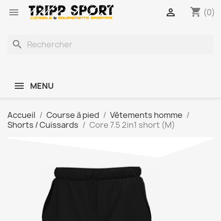
shopping_cart


(0)
search
MENU
Accueil
Course à pied
Vêtements homme
Shorts / Cuissards
Core 7.5 2in1 short (M)