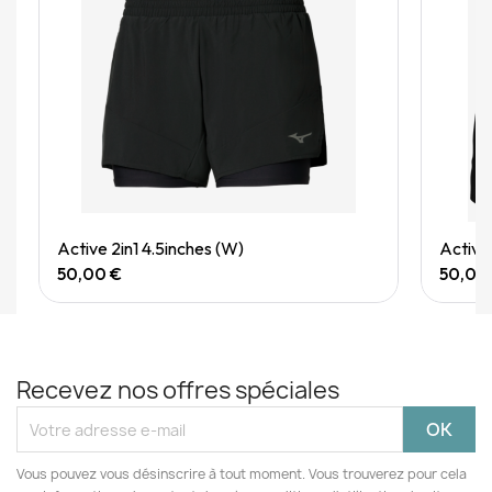
Quick View
Active 2in1 4.5inches (W)
Active
50,00 €
50,00
Recevez nos offres spéciales
Vous pouvez vous désinscrire à tout moment. Vous trouverez pour cela