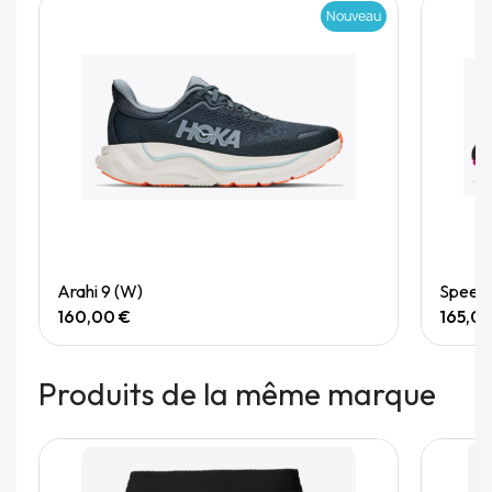
Nouveau
Quick View
Arahi 9 (W)
Speedg
160,00 €
165,0
Produits de la même marque