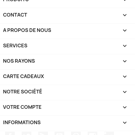
CONTACT

A PROPOS DE NOUS

SERVICES

NOS RAYONS

CARTE CADEAUX

NOTRE SOCIÉTÉ

VOTRE COMPTE

INFORMATIONS
keyboard_arrow_down
Facebook
Twitter
Rss
YouTube
Pinterest
Instagram
LinkedIn