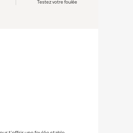
Testez votre foulée
ur t’offrir une foulée stable