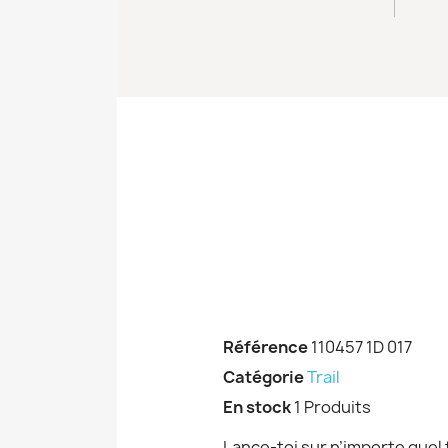
Référence
110457 1D 017
Catégorie
Trail
En stock
1 Produits
Lance-toi sur n’importe quel 