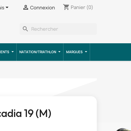
shopping_cart


Panier
(0)
is
Connexion
search
MENTS
NATATION/TRIATHLON
MARQUES
adia 19 (M)