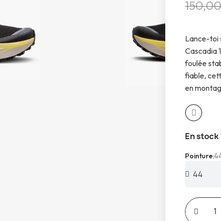
150,00
Lance-toi 
Cascadia 1
foulée sta
fiable, ce
en montag
En stock
4
Pointure