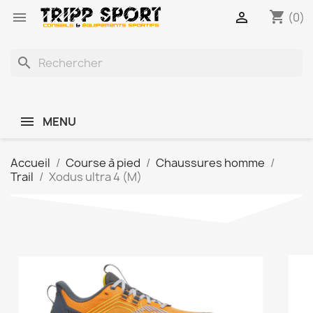
shopping_cart


(0)
search
MENU
Accueil
Course à pied
Chaussures homme
Trail
Xodus ultra 4 (M)