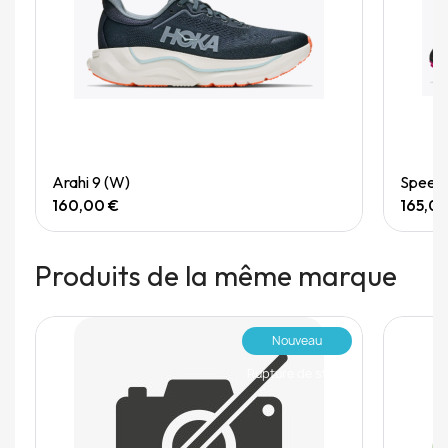
Quick View
Arahi 9 (W)
Speedg
160,00 €
165,0
Produits de la même marque
Nouveau
Rupture de stock