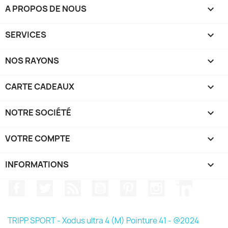
A PROPOS DE NOUS

SERVICES

NOS RAYONS

CARTE CADEAUX

NOTRE SOCIÉTÉ

VOTRE COMPTE

INFORMATIONS
keyboard_arrow_down
Facebook
Twitter
Rss
YouTube
Pinterest
Instagram
LinkedIn
TRIPP SPORT - Xodus ultra 4 (M) Pointure 41 - @2024