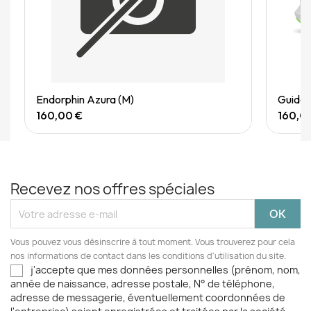
Quick View
Endorphin Azura (M)
Guide 
160,00 €
160,0
Recevez nos offres spéciales
Vous pouvez vous désinscrire à tout moment. Vous trouverez pour cela
nos informations de contact dans les conditions d'utilisation du site.
j'accepte que mes données personnelles (prénom, nom,
année de naissance, adresse postale, N° de téléphone,
adresse de messagerie, éventuellement coordonnées de