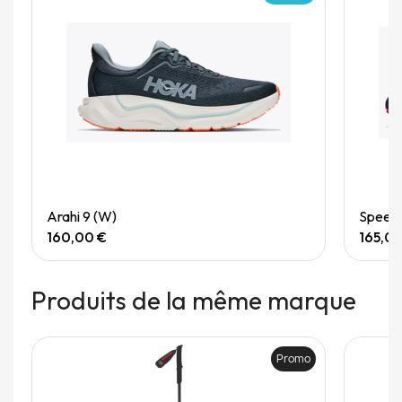
Quick View
Arahi 9 (W)
Speedg
160,00 €
165,0
Produits de la même marque
Promo