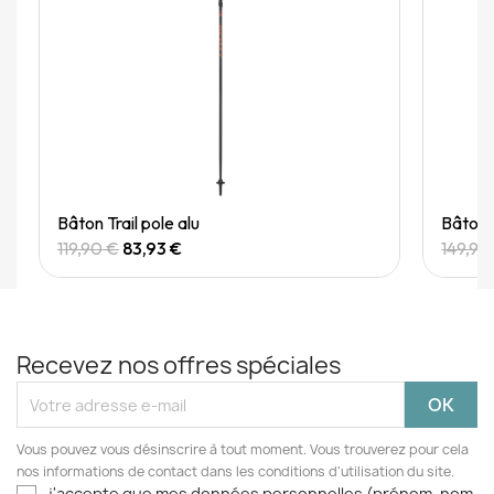
Quick View
Bâton Trail pole alu
Bâton 
119,90 €
83,93 €
149,90
Recevez nos offres spéciales
Vous pouvez vous désinscrire à tout moment. Vous trouverez pour cela
nos informations de contact dans les conditions d'utilisation du site.
j'accepte que mes données personnelles (prénom, nom,