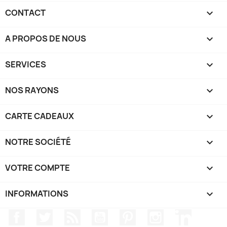
CONTACT

A PROPOS DE NOUS

SERVICES

NOS RAYONS

CARTE CADEAUX

NOTRE SOCIÉTÉ

VOTRE COMPTE

INFORMATIONS
keyboard_arrow_down
Facebook
Twitter
Rss
YouTube
Pinterest
Instagram
LinkedIn