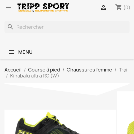
shopping_cart


(0)
search
MENU
Accueil
Course à pied
Chaussures femme
Trail
Kinabalu ultra RC (W)