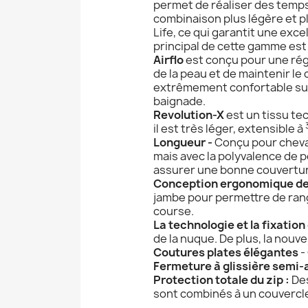
permet de réaliser des temps 
combinaison plus légère et pl
Life, ce qui garantit une exc
principal de cette gamme est
Airflo
est conçu pour une rég
de la peau et de maintenir le
extrêmement confortable sur 
baignade.
Revolution-X
est un tissu te
il est très léger, extensible à
Longueur -
Conçu pour chevau
mais avec la polyvalence de po
assurer une bonne couverture
Conception ergonomique d
jambe pour permettre de rang
course.
La technologie et la fixatio
de la nuque. De plus, la nouv
Coutures plates élégantes
-
Fermeture à glissière semi-
Protection totale du zip :
Des
sont combinés à un couvercle 