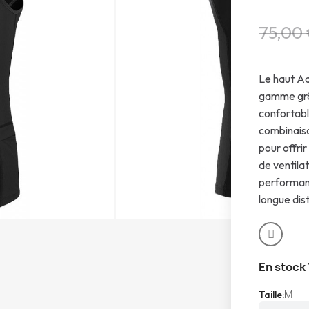
75,00
Le haut Aq
gamme grâc
confortable
combinaiso
pour offri
de ventilat
performant
longue dis
En stock
M
Taille