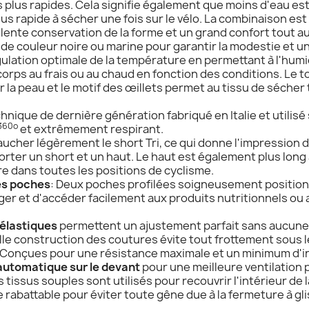
plus rapides. Cela signifie également que moins d'eau est
us rapide à sécher une fois sur le vélo. La combinaison est
ellente conservation de la forme et un grand confort tout au
 de couleur noire ou marine pour garantir la modestie et 
ulation optimale de la température en permettant à l'humi
 corps au frais ou au chaud en fonction des conditions. Le 
la peau et le motif des œillets permet au tissu de sécher
chnique de dernière génération fabriqué en Italie et utilisé
360o
et extrêmement respirant.
cher légèrement le short Tri, ce qui donne l'impression 
rter un short et un haut. Le haut est également plus long à
 dans toutes les positions de cyclisme.
es poches
: Deux poches profilées soigneusement position
er et d'accéder facilement aux produits nutritionnels ou
n élastiques
permettent un ajustement parfait sans aucune 
elle construction des coutures évite tout frottement sous l
 Conçues pour une résistance maximale et un minimum d'in
automatique sur le devant
pour une meilleure ventilation p
 tissus souples sont utilisés pour recouvrir l'intérieur de 
rabattable pour éviter toute gêne due à la fermeture à glis