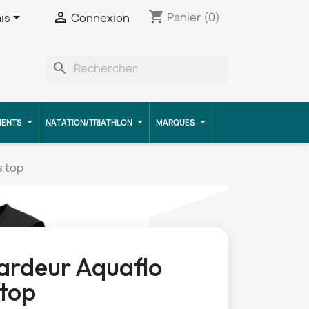
shopping_cart


Panier
(0)
is
Connexion
search
MENTS
NATATION/TRIATHLON
MARQUES
s top
rdeur Aquaflo
 top