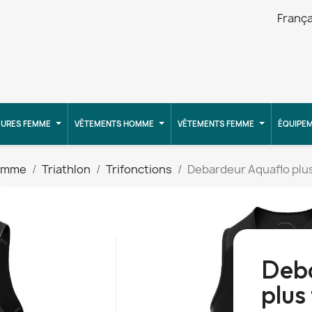
França
URES FEMME
VÊTEMENTS HOMME
VÊTEMENTS FEMME
ÉQUIPE
omme
Triathlon
Trifonctions
Debardeur Aquaflo plu
Deba
plus