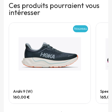
Ces produits pourraient vous
intéresser
Nouveau
Quick View
Arahi 9 (W)
Speedg
160,00 €
165,0