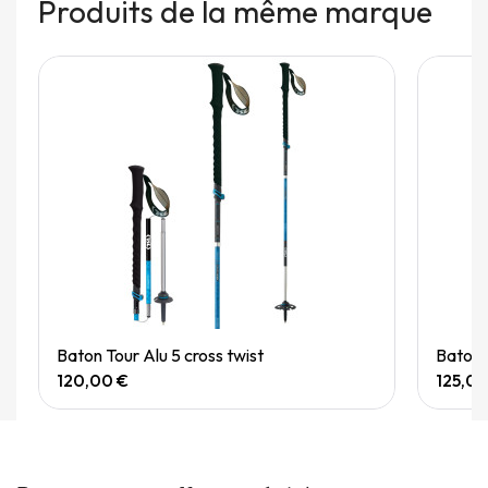
Produits de la même marque
Quick View
Baton Tour Alu 5 cross twist
Baton
120,00 €
125,00