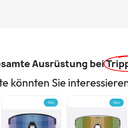
esamte Ausrüstung bei
Trip
e könnten Sie interessiere
Neu
Neu