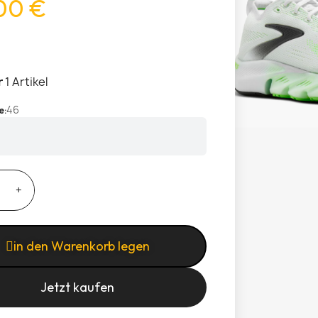
00 €
r
1 Artikel
46
e
in den Warenkorb legen
Jetzt kaufen