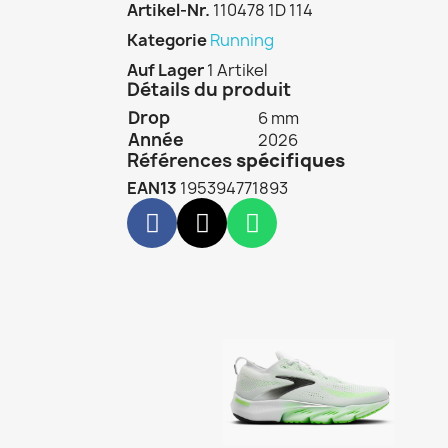
Artikel-Nr.
110478 1D 114
Kategorie
Running
Auf Lager
1 Artikel
Détails du produit
Drop
6 mm
Année
2026
Références
spécifiques
EAN13
195394771893