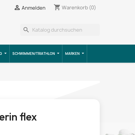
shopping_cart


Warenkorb
(0)
Anmelden
search
G
SCHWIMMEN/TRIATHLON
MARKEN
erin flex