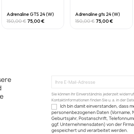
Quick View
Quick View
Adrenaline GTS 24 (W)
Adrenaline gts 24 (W)
150,00 €
75,00 €
150,00 €
75,00 €
sere
d
Sie können Ihr Einverständnis jederzeit widerru
e
Kontaktinformationen finden Sie u. a. in der Da
Ich bin damit einverstanden, dass m
personenbezogenen Daten (Vorname, 
Geburtsjahr, Postanschrift, Telefonnum
ggf. Unternehmensdaten) von der Firma 
gespeichert und verarbeitet werden.