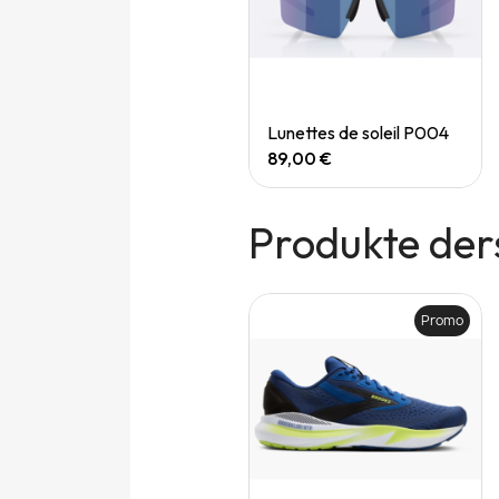
Quick View
Quick View
Speedgoat 7 (M)
Lunettes de soleil P004
165,00 €
89,00 €
Produkte der
Promo
Promo