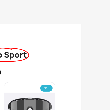
p Sport
n
Neu