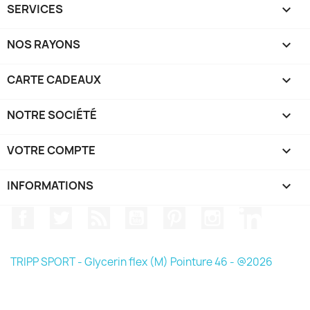
SERVICES

NOS RAYONS

CARTE CADEAUX

NOTRE SOCIÉTÉ

VOTRE COMPTE

INFORMATIONS
keyboard_arrow_down
Facebook
Twitter
Rss
YouTube
Pinterest
Instagram
LinkedIn
TRIPP SPORT - Glycerin flex (M) Pointure 46 - @2026