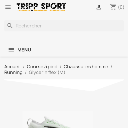
shopping_cart


(0)
search
MENU
Accueil
Course à pied
Chaussures homme
Running
Glycerin flex (M)