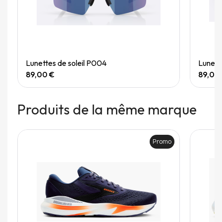
Quick View
Lunettes de soleil P004
Lunett
89,00 €
89,00
Produits de la même marque
Promo