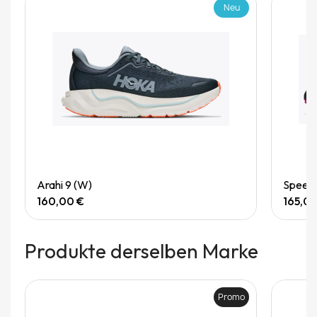
Neu
Quick View
Arahi 9 (W)
Speedg
160,00 €
165,0
Produkte derselben Marke
Promo