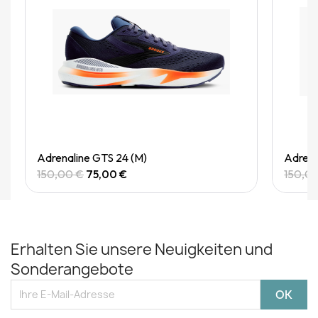
Quick View
Adrenaline GTS 24 (M)
Adrena
150,00 €
75,00 €
150,0
Erhalten Sie unsere Neuigkeiten und
Sonderangebote