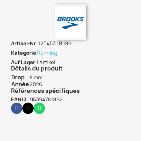
Artikel-Nr.
120453 1B 189
Kategorie
Running
Auf Lager
1 Artikel
Détails du produit
Drop
8 mm
Année
2026
Références
spécifiques
EAN13
195394781892