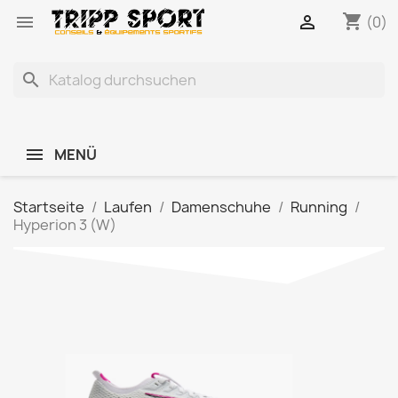
shopping_cart


(0)
search
MENÜ
Startseite
Laufen
Damenschuhe
Running
Hyperion 3 (W)