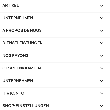
ARTIKEL

UNTERNEHMEN

A PROPOS DE NOUS

DIENSTLEISTUNGEN

NOS RAYONS

GESCHENKKARTEN

UNTERNEHMEN

IHR KONTO

SHOP-EINSTELLUNGEN
keyboard_arrow_down