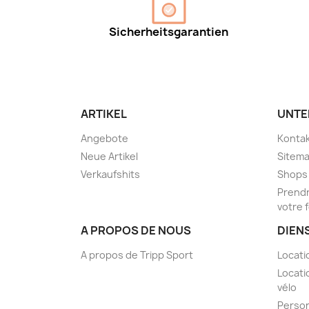
Sicherheitsgarantien
ARTIKEL
UNTE
Angebote
Kontak
Neue Artikel
Sitem
Verkaufshits
Shops
Prendr
votre 
A PROPOS DE NOUS
DIEN
A propos de Tripp Sport
Locati
Locati
vélo
Person