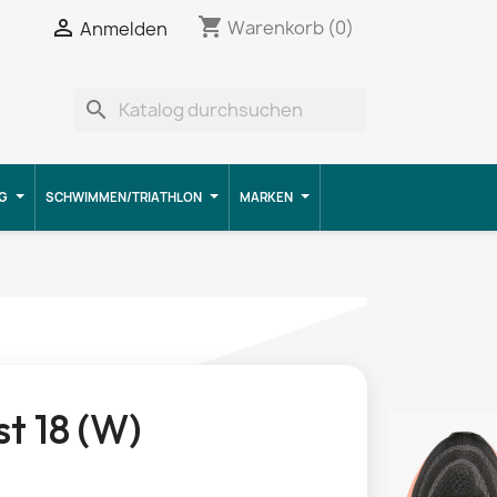
shopping_cart


Warenkorb
(0)
Anmelden
search
G
SCHWIMMEN/TRIATHLON
MARKEN
t 18 (W)