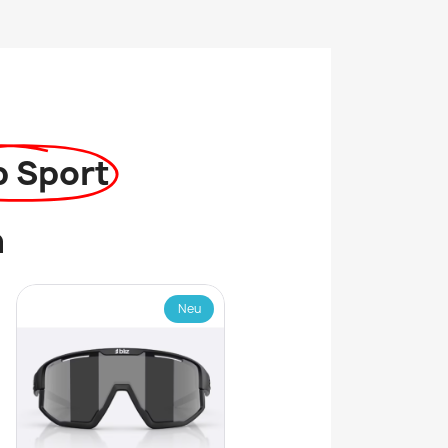
p Sport
n
Neu