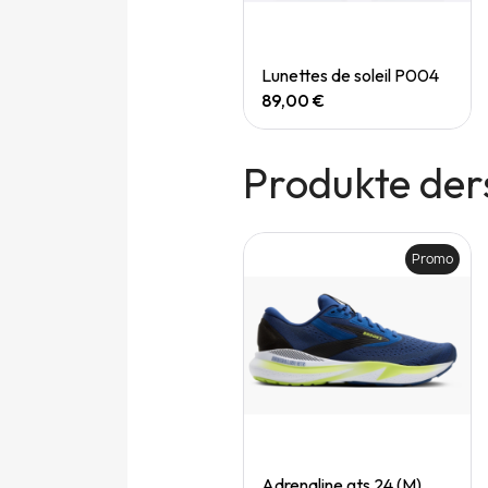
Quick View
Quick View
Speedgoat 7 (M)
Lunettes de soleil P004
165,00 €
89,00 €
Produkte der
Promo
Promo
Quick View
Quick View
Adrenaline gts 24 (M)
Adrenaline gts 24 (M)