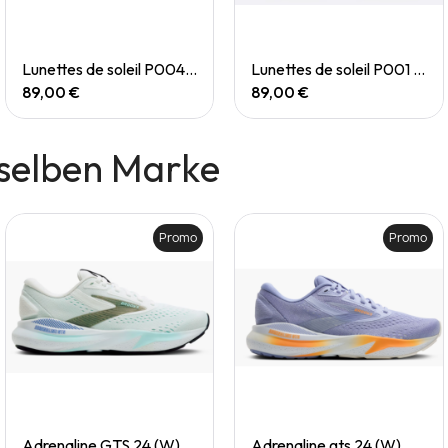
Quick View
Quick View
Lunettes de soleil P004 Small
Lunettes de soleil P001 Small
89,00 €
89,00 €
selben Marke
Promo
Promo
Quick View
Quick View
Adrenaline GTS 24 (W)
Adrenaline gts 24 (W)