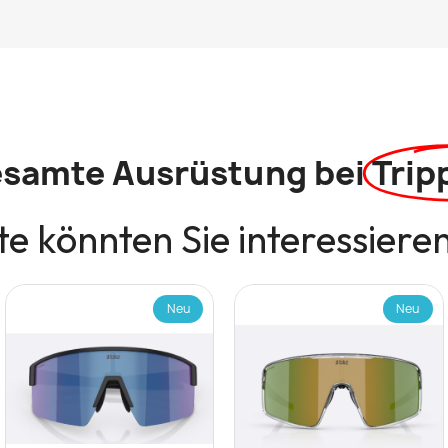
esamte Ausrüstung bei
Trip
e könnten Sie interessiere
Neu
Neu