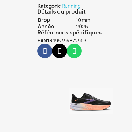
Kategorie
Running
Détails du produit
Drop
10 mm
Année
2026
Références
spécifiques
EAN13
195394872903