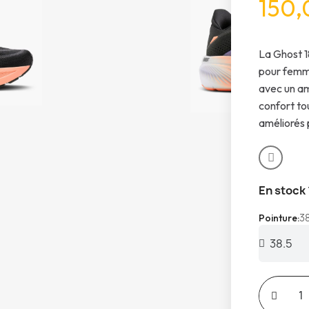
150,
La Ghost 1
pour femme
avec un am
confort to
améliorés 
En stock
38
Pointure