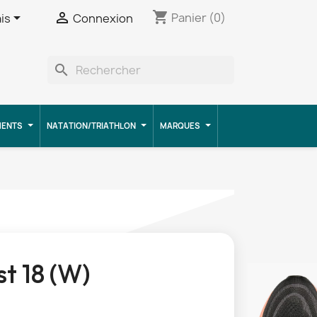
shopping_cart


Panier
(0)
is
Connexion
search
MENTS
NATATION/TRIATHLON
MARQUES
t 18 (W)