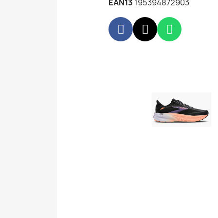
EAN13
195394872903