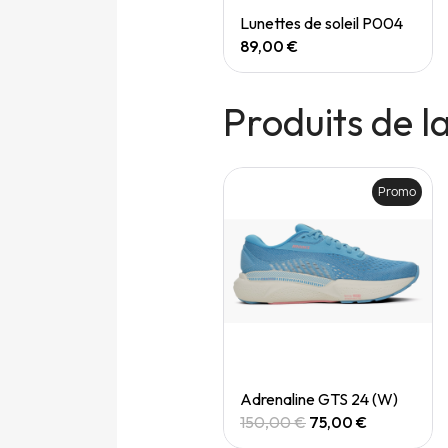
Quick View
Quick View
Speedgoat 7 (M)
Lunettes de soleil P004
165,00 €
89,00 €
Produits de 
Promo
Promo
Quick View
Quick View
Adrenaline gts 24 (M)
Adrenaline GTS 24 (W)
150,00 €
75,00 €
150,00 €
75,00 €