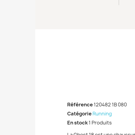
Référence
120482 1B 080
Catégorie
Running
En stock
1 Produits
La Ghost 18 est une chaussure