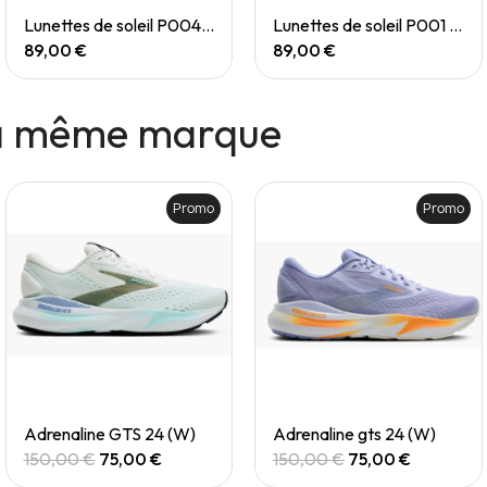
Quick View
Quick View
Lunettes de soleil P004 Small
Lunettes de soleil P001 Small
89,00 €
89,00 €
la même marque
Promo
Promo
Quick View
Quick View
Adrenaline GTS 24 (W)
Adrenaline gts 24 (W)
150,00 €
75,00 €
150,00 €
75,00 €