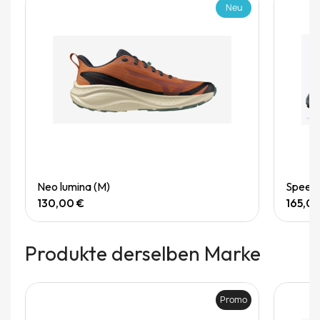
Neu
Quick View
Neo lumina (M)
Speedg
130,00 €
165,0
Produkte derselben Marke
Promo