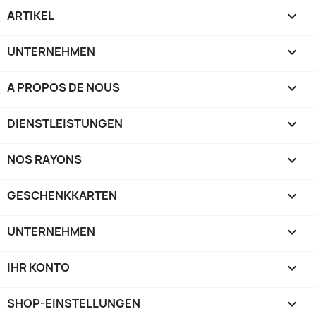
ARTIKEL

UNTERNEHMEN

A PROPOS DE NOUS

DIENSTLEISTUNGEN

NOS RAYONS

GESCHENKKARTEN

UNTERNEHMEN

IHR KONTO

SHOP-EINSTELLUNGEN
keyboard_arrow_down