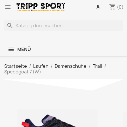
shopping_cart


(0)
search
MENÜ
Startseite
Laufen
Damenschuhe
Trail
Speedgoat 7 (W)