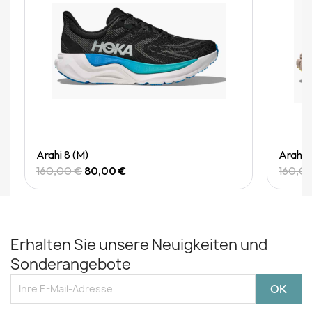
Quick View
Arahi 8 (M)
Arahi 
160,00 €
80,00 €
160,0
Erhalten Sie unsere Neuigkeiten und
Sonderangebote