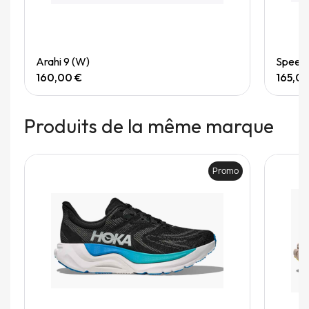
Quick View
Arahi 9 (W)
Speedg
160,00 €
165,0
Produits de la même marque
Promo