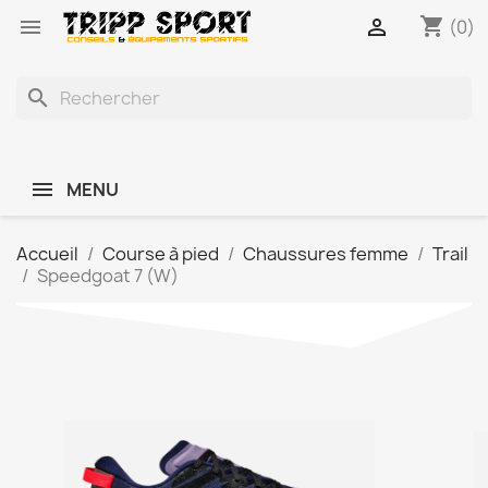
shopping_cart


(0)
search
MENU
Accueil
Course à pied
Chaussures femme
Trail
Speedgoat 7 (W)