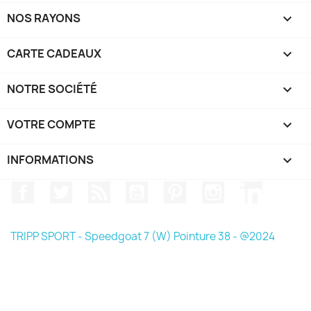
NOS RAYONS

CARTE CADEAUX

NOTRE SOCIÉTÉ

VOTRE COMPTE

INFORMATIONS
keyboard_arrow_down
Facebook
Twitter
Rss
YouTube
Pinterest
Instagram
LinkedIn
TRIPP SPORT - Speedgoat 7 (W) Pointure 38 - @2024