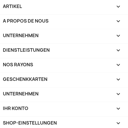
ARTIKEL

A PROPOS DE NOUS

UNTERNEHMEN

DIENSTLEISTUNGEN

NOS RAYONS

GESCHENKKARTEN

UNTERNEHMEN

IHR KONTO

SHOP-EINSTELLUNGEN
keyboard_arrow_down