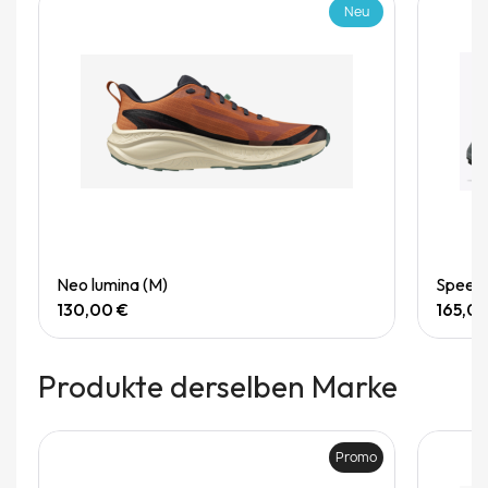
Neu
Quick View
Neo lumina (M)
Speedg
130,00 €
165,0
Produkte derselben Marke
Promo