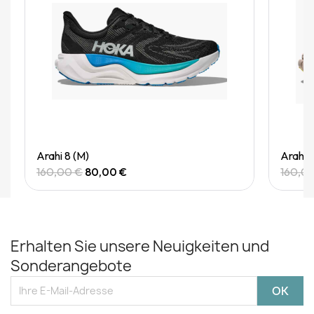
Quick View
Arahi 8 (M)
Arahi 
160,00 €
80,00 €
160,0
Erhalten Sie unsere Neuigkeiten und
Sonderangebote