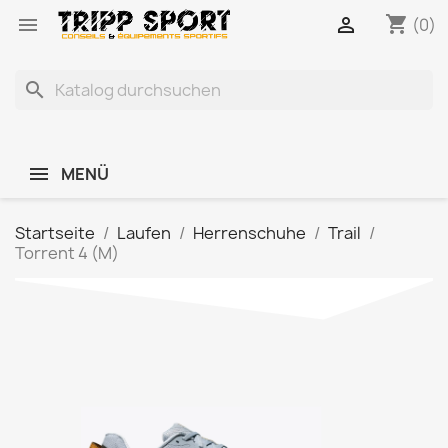
shopping_cart


(0)
search
MENÜ
Startseite
Laufen
Herrenschuhe
Trail
Torrent 4 (M)