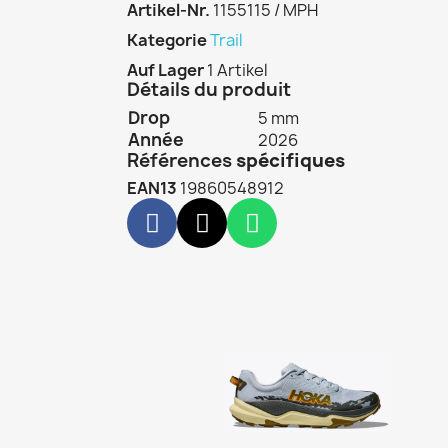
Artikel-Nr.
1155115 / MPH
Kategorie
Trail
Auf Lager
1 Artikel
Détails du produit
Drop
5 mm
Année
2026
Références
spécifiques
EAN13
19860548912