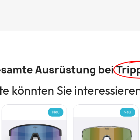
esamte Ausrüstung bei
Trip
e könnten Sie interessiere
Neu
Neu