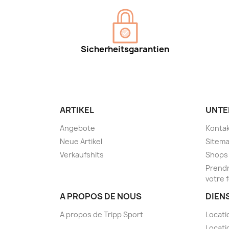
Sicherheitsgarantien
ARTIKEL
UNTE
Angebote
Kontak
Neue Artikel
Sitem
Verkaufshits
Shops
Prendr
votre 
A PROPOS DE NOUS
DIEN
A propos de Tripp Sport
Locati
Locati