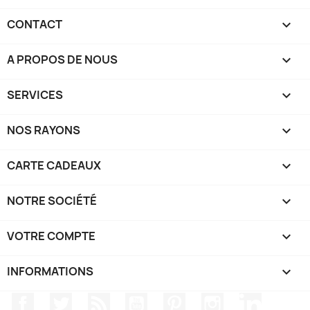
CONTACT

A PROPOS DE NOUS

SERVICES

NOS RAYONS

CARTE CADEAUX

NOTRE SOCIÉTÉ

VOTRE COMPTE

INFORMATIONS
keyboard_arrow_down
Facebook
Twitter
Rss
YouTube
Pinterest
Instagram
LinkedIn