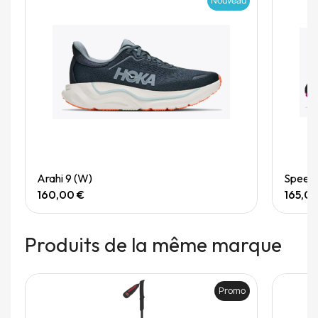
Nouveau
Quick View
Arahi 9 (W)
Speedg
160,00 €
165,0
Produits de la même marque
Promo