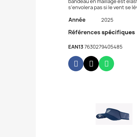
bandeau en maillage est élast
s’envolera pas si le vent se lè
Année
2025
Références
spécifiques
EAN13
7630279405485