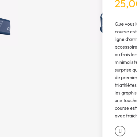
25,0
Que vous lu
course est
ligne d’arr
accessoire
au frais lo
minimalist
surprise q
de premier
triathlète
les graphi
une touche
course est
avec fraîch