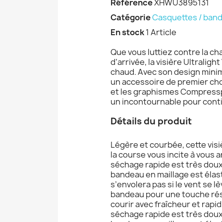
Référence
XHWU3895131
Catégorie
Casquettes / ban
En stock
1 Article
Que vous luttiez contre la ch
d’arrivée, la visière Ultralig
chaud. Avec son design minim
un accessoire de premier cho
et les graphismes Compressp
un incontournable pour contin
Détails du produit
Légère et courbée, cette visiè
la course vous incite à vous ar
séchage rapide est très doux 
bandeau en maillage est élast
s’envolera pas si le vent se 
bandeau pour une touche rés
courir avec fraîcheur et rapidi
séchage rapide est très doux 