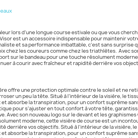
deaux
aleur lors d’une longue course estivale ou que vous cherchi
ht Visor est un accessoire indispensable pour maintenir votre 
aliste et sa performance imbattable, c’est sans surprise q
ix chez les coureurs comme chez les triathlètes. Avec so
ort sur le bandeau pour une touche résolument moderne, 
uer à courir avec fraîcheur et rapidité derrière vos object
re offre une protection optimale contre le soleil et ne retie
roser un peu la tête. Situé à l’intérieur de la visière, le t
et absorbe la transpiration, pour un confort suprême sans 
ique pour s’ajuster en tout confort à votre tête, garantiss
lève. Avec son nouveau logo sur le devant et les graphisme
olument moderne, cette visière de course est un incontou
té derrière vos objectifs. Situé à l’intérieur de la visière, 
et absorbe la transpiration, pour un confort suprême sans 