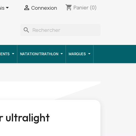
shopping_cart


Panier
(0)
is
Connexion
search
MENTS
NATATION/TRIATHLON
MARQUES
r ultralight