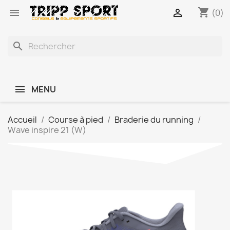
shopping_cart


(0)
search
MENU
Accueil
Course à pied
Braderie du running
Wave inspire 21 (W)