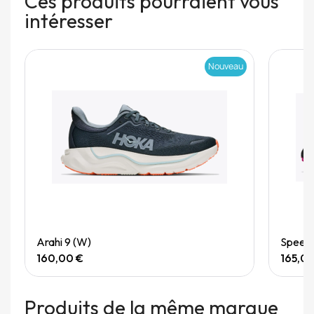
Ces produits pourraient vous
intéresser
Nouveau
Quick View
Arahi 9 (W)
Speedg
160,00 €
165,0
Produits de la même marque