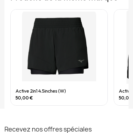
Quick View
Active 2in1 4.5inches (W)
Active
50,00 €
50,00
Recevez nos offres spéciales